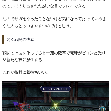
ので、ほうり出された感少な目でプレイできる。
なので
サガをやったことないけど気になってた
っていうよ
うな人もとっつきやすいのではと思う。
閃く戦闘の快感
戦闘では技を使ってると
一定の確率で電球がピコンと光り
💡新たな技に派生
する。
これが
抜群に気持ちいい
。