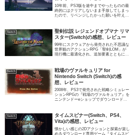
10年前、PS3版を途中までやったものの最
終的にはクリアしないまま手放してしまっ
たので、リベンジしたかった願いを叶えて
くれたスイッチ版 『テイルズオブヴェス
ペリア リマスター』 の感想。特徴
Xbox360とPS3で発売された作品のリマス
聖剣伝説 レジェンドオブマナ リマ
Switch
ター...
スター(Switch)の感想、レビュー
99年にスクウェアから発売された不思議な
世界観のアクションRPG「聖剣LOM」が
現行機に最適化され、追加要素とともに帰
ってきた。リマスター版をSwitchでプレイ
した感想。携帯モードにぴったり。過去に
PS版と、ゲームアーカイブス版でプレイ
戦場のヴァルキュリア for
Switch
し...
Nintendo Switch (Switch)の感
想、レビュー
2008年、PS3で発売された戦略シミュレー
ションRPGの『戦場のヴァルキュリア』を
ニンテンドーeショップでダウンロードで
きるSwitch版でプレイした感想。まさかこ
れだけの作品を携帯できる日がくると
は・・と感慨深くなった。携帯モードでや
タイムスピナー(Switch、PS4、
Switch
っ...
Vita)の感想、レビュー
懐かしい感じの2Dアクションと探索が楽し
めるダウンロード専用ゲーム『タイムスピ