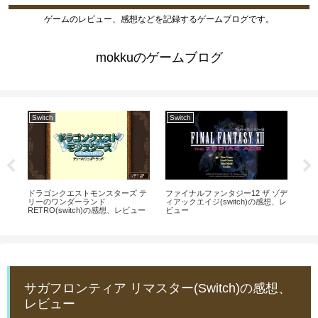
ゲームのレビュー、感想などを記録するゲームブログです。
mokkuのゲームブログ
Switch
Switch
Sw
ン
スー
リ
ドラゴンクエストモンスターズ テ
ファイナルファンタジー12 ザ ゾデ
リーのワンダーランド
ィアックエイジ(switch)の感想、レ
RETRO(switch)の感想、レビュー
ビュー
サガフロンティア リマスター(Switch)の感想、
レビュー