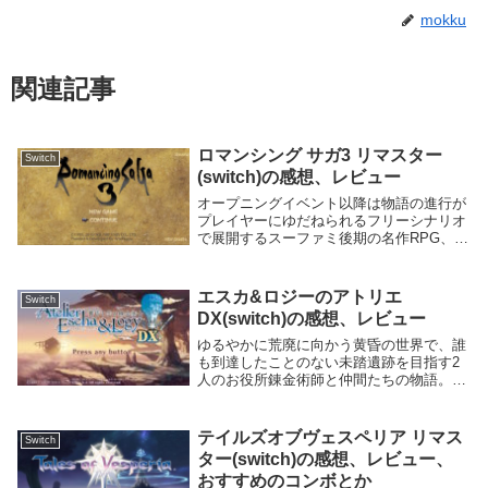
mokku
関連記事
ロマンシング サガ3 リマスター
Switch
(switch)の感想、レビュー
オープニングイベント以降は物語の進行が
プレイヤーにゆだねられるフリーシナリオ
で展開するスーファミ後期の名作RPG、
『ロマンシングサ・ガ3』のグラフィック
が美しくリマスターされるだけでなく、追
加要素やプレイしやすい引継ぎを搭載して
エスカ&ロジーのアトリエ
Switch
現行機に帰っ...
DX(switch)の感想、レビュー
ゆるやかに荒廃に向かう黄昏の世界で、誰
も到達したことのない未踏遺跡を目指す2
人のお役所錬金術師と仲間たちの物語。自
分の初アトリエ作品だった『エスカ&ロジ
ーのアトリエ』がDXとしてswitchでもプレ
イ可能に。その感想。switchの携帯モー...
テイルズオブヴェスペリア リマス
Switch
ター(switch)の感想、レビュー、
おすすめのコンボとか