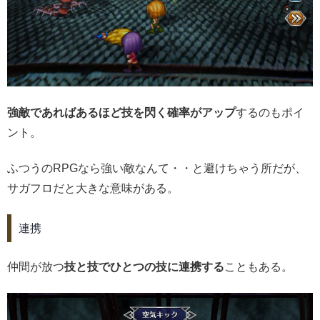
強敵であればあるほど技を閃く確率がアップ
するのもポイ
ント。
ふつうのRPGなら強い敵なんて・・と避けちゃう所だが、
サガフロだと大きな意味がある。
連携
仲間が放つ
技と技でひとつの技に連携する
こともある。