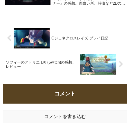
ナー』の感想。面白い所、特徴など2Dのド
ットで描かれる世界が、懐かしくも美し
い。主人公のルーネの操作感がよく、武器
となるオーブやアタッチメントの種類も豊
富で、カス...
Gジェネクロスレイズ プレイ日記
ソフィーのアトリエ DX (Switch)の感想、
レビュー
コメント
コメントを書き込む