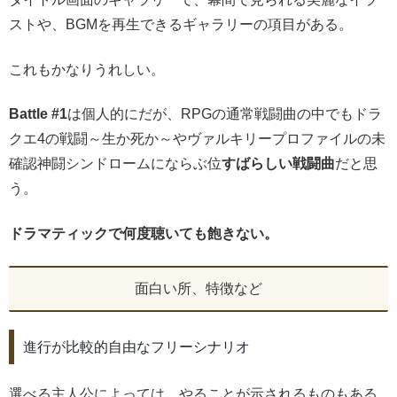
ストや、BGMを再生できるギャラリーの項目がある。
これもかなりうれしい。
Battle #1
は個人的にだが、RPGの通常戦闘曲の中でもドラ
クエ4の戦闘～生か死か～やヴァルキリープロファイルの未
確認神闘シンドロームにならぶ位
すばらしい戦闘曲
だと思
う。
ドラマティックで何度聴いても飽きない。
面白い所、特徴など
進行が比較的自由なフリーシナリオ
選べる主人公によっては、やることが示されるものもある