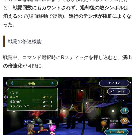
ど、
戦闘回数にもカウントされず、退却後の敵シンボルは
消える
ので(場面移動で復活)、
進行のテンポが抜群によくな
った
。
戦闘の倍速機能
戦闘中、コマンド選択時にRスティックを押し込むと、
演出
の倍速化
が可能に。