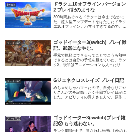
ャラの意外な面が見えることもあり面白か
ドラクエ10オフライン バージョン
Switch
った。アドル...
2 プレイ記のような
300時間あそべるドラクエは今までなかっ
た。超大型アップデートをはたしたドラク
エ10オフライン。ハマりすぎてるので、記
録をのこす。解析とかじゃないので、
100%ただしい情報とはかぎらず、個人の
感想なことには留意。職業 個人的な使用
ゴッドイーター3(switch) プレイ雑
プレイ日記
感など踊り...
記。武器になやむ。
手元で気軽にできるってことでこうも熱中
できるとは自分の予想を超えていた。ラン
ク3。後半はアニメーションも入ったり見
せ場盛りだくさん。クレアが助けに入るシ
ーンはなかなか熱かった。メンバーが状況
により定まらない中、ルル、ジークは念の
Gジェネクロスレイズ プレイ日記
プレイ日記
ため鍛えてお...
めちゃめちゃハマったので、自分なりにや
りこんだのを記録したく今回プレイ日記に
した。アビリティの覚えさせ方で、原作キ
ャラがふくらむ¨もしも¨が実現させること
もできるため、正直かなり楽しめている。
いけるとこまではいきたいとは思いつつ、
完璧を目指...
ゴッドイーター3(switch)プレイ雑
プレイ日記
記② もう迷わない。
ランク6開始まで。遺されし神機にLV5のも