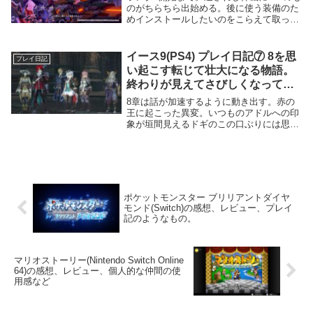
のがちらちら出始める。後に使う装備のた
めインストールしたいのをこらえて取って
おく。バレットエディット、装飾弾丸はX
おせば切り替えられることをようやく知っ
た。もっと早く気づけばよかった・・・。
イース9(PS4) プレイ日記⑦ 8を思
プレイ日記
動き速い...
い起こす転じて壮大になる物語。
終わりが見えてさびしくなってき
た。
8章は話が加速するように動き出す。赤の
王に起こった異変。いつものアドルへの印
象が垣間見えるドギのこの口ぶりには思わ
ずあはは・・とちょっと笑ってしまった。
クエストでは彼のやつがとても面白かっ
た。世話にもなった闇取引人マクシムのた
め監獄へのエス...
ポケットモンスター ブリリアントダイヤ
モンド(Switch)の感想、レビュー、プレイ
記のようなもの。
マリオストーリー(Nintendo Switch Online
64)の感想、レビュー、個人的な仲間の使
用感など