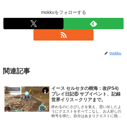
mokkuをフォローする
mokku
関連記事
イース セルセタの樹海：改(PS4)
プレイ日記
プレイ日記⑥ サブイベント、記録
世界イリス～クリアまで。
終わるのにさびしさを覚え、思い出したよ
うにクエストをすべてこなし、お人好しの
称号を得た。自分はあまりクエストに熱を
入れないほうなのだけど、元々携帯機だっ
たことも手伝ってか丁度よく楽しめた。キ