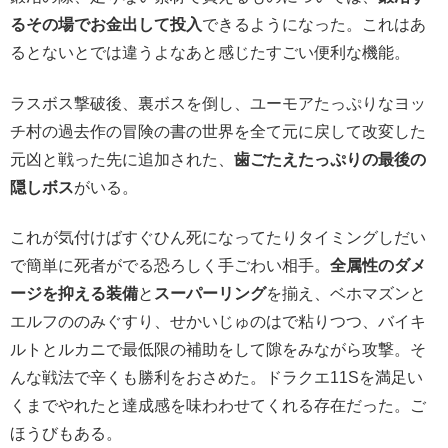
るその場でお金出して投入
できるようになった。これはあ
るとないとでは違うよなあと感じたすごい便利な機能。
ラスボス撃破後、裏ボスを倒し、ユーモアたっぷりなヨッ
チ村の過去作の冒険の書の世界を全て元に戻して改変した
元凶と戦った先に追加された、
歯ごたえたっぷりの最後の
隠しボス
がいる。
これが気付けばすぐひん死になってたりタイミングしだい
で簡単に死者がでる恐ろしく手ごわい相手。
全属性のダメ
ージを抑える装備
と
スーパーリング
を揃え、ベホマズンと
エルフののみぐすり、せかいじゅのはで粘りつつ、バイキ
ルトとルカニで最低限の補助をして隙をみながら攻撃。そ
んな戦法で辛くも勝利をおさめた。ドラクエ11Sを満足い
くまでやれたと達成感を味わわせてくれる存在だった。ご
ほうびもある。