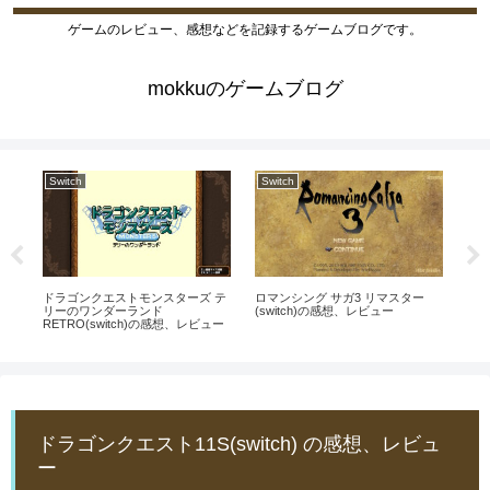
ゲームのレビュー、感想などを記録するゲームブログです。
mokkuのゲームブログ
Switch
Switch
Sw
 ク
ファ
の
ドラゴンクエストモンスターズ テ
ロマンシング サガ3 リマスター
リーのワンダーランド
(switch)の感想、レビュー
RETRO(switch)の感想、レビュー
ドラゴンクエスト11S(switch) の感想、レビュ
ー