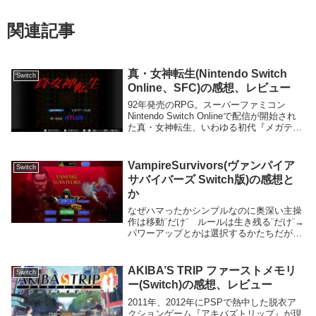
関連記事
真・女神転生(Nintendo Switch
Switch
Online、SFC)の感想、レビュー
92年発売のRPG。スーパーファミコン
Nintendo Switch Onlineで配信が開始され
た真・女神転生、いわゆる初代『メガテ
ン』の感想。3マニアクスを少し、4FINAL
はどっぷりだが初代は今回が初プレイ。面
白い所、特徴他のゲーム...
VampireSurvivors(ヴァンパイア
Switch
サバイバーズ Switch版)の感想と
か
なぜハマったかシンプルなのに奥深い主操
作は移動¨だけ¨ ルールは生き残る¨だけ¨→
パワーアップとかは選択するかたちだが、
それ以外の操作が移動だけなのでゲームに
とっかかるハードルがひくい。→ルールも
シンプルで、まさにタイトルどおり。これ
AKIBA’S TRIP ファーストメモリ
Switch
に群が...
ー(Switch)の感想、レビュー
2011年、2012年にPSPで熱中した脱衣ア
クションゲーム『アキバズトリップ』が現