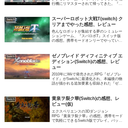
行機にリマスターされて帰ってきた。『ア
キバズトリップ ファーストメモリー』を
Switchでやった感想。要素は『アキバズト
リップ PLUS』に準じている。まだ...
スーパーロボット大戦T(switch) ク
Switch
リアまでやった感想、レビュー
色んなロボットが集結する夢のシミュレー
ションゲーム、『スパロボT』スイッチ版
の感想。携帯モードオンリーでやっている
けどかなり快適で、ちょっとずつプレイで
きる今作にぴったり。魔法騎士レイアース
とカウボーイビバップの参戦は驚いたけ
ゼノブレイド ディフィニティブ エ
Switch
ど、違和感なく...
ディション(Switch)の感想、レビ
ュー
2010年にWiiで発売されたRPG『ゼノブレ
イド』がSwitchに最適化され、本編後の物
語が描かれる追加要素も収録された『ゼノ
ブレイドDE』の感想。2はプレイしたけれ
ど、1は未プレイ。そんな感じで始めた。
物語かつて機神と巨神の戦いがあった...
黄泉ヲ裂ク華(Switch)の感想、レ
Switch
ビュー(仮)
エクスペリエンスの3Dダンジョン
RPG『黄泉ヲ裂ク華』の感想。携帯モード
で気軽にできるSwitch版でプレイ。パッケ
ージ版は今はめずらしくなったマニュアル