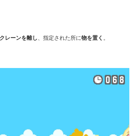
クレーンを離し
、指定された所に
物を置く
。