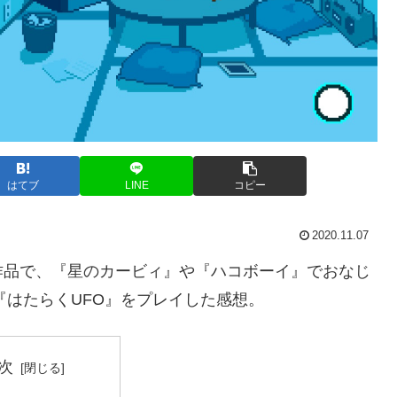
はてブ
LINE
コピー
2020.11.07
作品で、『星のカービィ』や『ハコボーイ』でおなじ
ト『はたらくUFO』をプレイした感想。
次