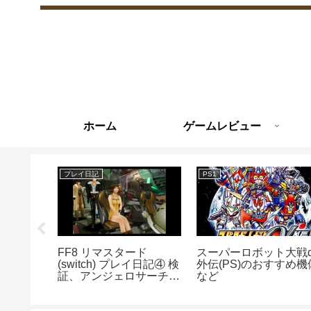
ホーム
ゲームレビュー
プレイ日記
PS1
ト大戦
リアまでや
ュー
FF8 リマスタード
スーパーロボット大戦
(switch) プレイ日記④ 検
外伝(PS)のおすすめ機
証、アンジェロサーチ。
など
目が離せないエンディン
グまで。