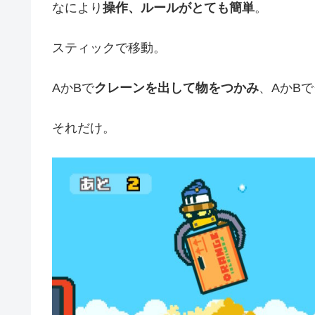
なにより
操作、ルールがとても簡単
。
スティックで移動。
AかBで
クレーンを出して物をつかみ
、AかBで
それだけ。